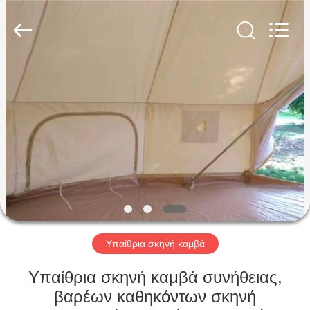
Silk
Road
Enterprise
Management
Services
Co.,LTD.
All
Rights
ΣΠΊΤΙ
Reserved.
ΠΡΟΪΌΝΤΑ
ΠΕΡΊΠΟΥ
ΕΜΕΊΣ
ΓΎΡΟΣ
ΕΡΓΟΣΤΑΣΊΩΝ
Υπαίθρια σκηνή καμβά
Υπαίθρια σκηνή καμβά συνήθειας,
ΠΟΙΟΤΙΚΌΣ
βαρέων καθηκόντων σκηνή