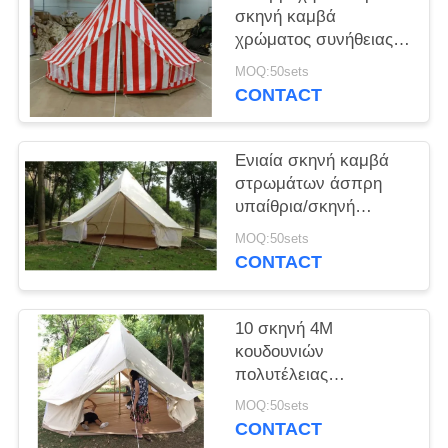
σκηνή καμβά
χρώματος συνήθειας
για το
MOQ:50sets
στρατοπεδεύοντας
CONTACT
πρόσωπο 5 παραλιών
Ενιαία σκηνή καμβά
στρωμάτων άσπρη
υπαίθρια/σκηνή
κουδουνιών βαμβακιού
MOQ:50sets
για τον εξοπλισμό
CONTACT
πεζοπορίας
10 σκηνή 4M
κουδουνιών
πολυτέλειας
προσώπων για τη
MOQ:50sets
στρατοπέδευση, να
CONTACT
πραγματοποιήσει