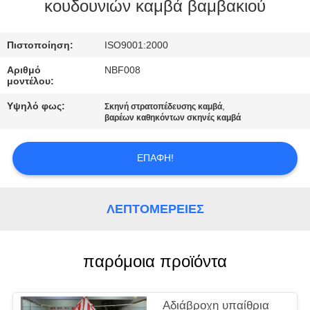
ΈΛΕΓΧΟΣ
κουδουνιών καμβά βαμβακιού
ΜΑΣ
Πιστοποίηση:
ISO9001:2000
ΕΛΆΤΕ
Αριθμό
NBF008
μοντέλου:
ΣΕ
Υψηλό φως:
,
Σκηνή στρατοπέδευσης καμβά
ΕΠΑΦΉ
βαρέων καθηκόντων σκηνές καμβά
ΜΕ
ΕΠΑΦΉ!
SITEMAP
ΛΕΠΤΟΜΈΡΕΙΕΣ
PRIVACY
POLICY
παρόμοια προϊόντα
Αδιάβροχη υπαίθρια