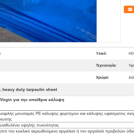
α
Υλικό:
HD
Τεχνολογία:
Υφ
Χρώμα:
Δι
s
heavy duty tarpaulin sheet
,
irgin για την υπαίθρια κάλυψη
ημοφιλής μουσαμάς PE κάλυψης φορτηγών και κάλυψης υφάσματος σκ
δευσης
αιθυλένιο υψηλής πυκνότητας
από τον κυκλικό αεριωθούμενο αργαλειό ή τον αργαλειό προβολών ύδα