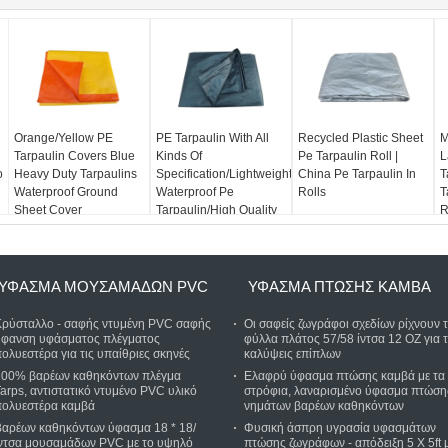
Orange/Yellow PE
PE Tarpaulin With All
Recycled Plastic Sheet
M
Tarpaulin Covers Blue
Kinds Of
Pe Tarpaulin Roll |
L
ο
Heavy Duty Tarpaulins
Specification/Lightweight
China Pe Tarpaulin In
T
Waterproof Ground
Waterproof Pe
Rolls
T
Sheet Cover
Tarpaulin/High Quality
R
Pe Tarpaulin
T
ΎΦΑΣΜΑ ΜΟΥΣΑΜΆΔΩΝ PVC
ΎΦΑΣΜΑ ΠΤΏΣΗΣ ΚΑΜΒΆ
Κρύσταλλο - σαφής ντυμένη PVC σαφής
Οι σαφείς ζωγράφοι σχεδίων ρίχνουν 
ύφανση υφάσματος πλέγματος
φύλλα πλάτος 57/58 ίντσα 12 OZ για τ
ολυεστέρα για τις υπαίθριες σκηνές
καλύψεις επίπλων
100% βαρέων καθηκόντων πλέγμα
Ελαφρύ ύφασμα πτώσης καμβά με τα
arps, αντιστατικό ντυμένο PVC υλικό
στρόφια, λαναρισμένο ύφασμα πτώση
πολυεστέρα καμβά
νημάτων βαρέων καθηκόντων
Βαρέων καθηκόντων ύφασμα 18 * 18/
Φυσική άσπρη υγρασία υφασμάτων
ίντσα μουσαμάδων PVC με το υψηλό
πτώσης ζωγράφων - απόδειξη 5 X 5ft 