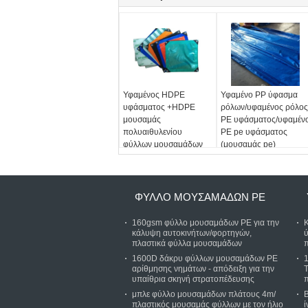
Υφαμένος HDPE
Υφαμένο PP ύφασμα
υφάσματος +HDPE
ρόλων/υφαμένος ρόλος
μουσαμάς
PE υφάσματος/υφαμέν
πολυαιθυλενίου
PE pe υφάσματος
φύλλων μουσαμάδων
(μουσαμάς pe)
PE ελασματοποίησης
αδιάβροχος
ΦΎΛΛΟ ΜΟΥΣΑΜΆΔΩΝ PE
160gsm φύλλο μουσαμάδων PE για την
κάλυψη αυτοκινήτων/φορτηγών,
πλαστικά φύλλα μουσαμάδων
π
1600D δάκρυ φύλλων μουσαμάδων PE
αρίθμησης νημάτων - απόδειξη για την
T
υπαίθρια σκηνή στρατοπέδευσης
μπλε φύλλο μουσαμάδων πλάτους 4m/
πλαστικός μουσαμάς φύλλων με τον ήλιο