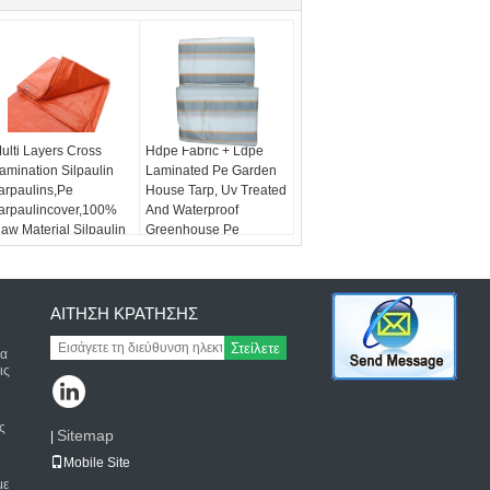
ulti Layers Cross
Hdpe Fabric + Ldpe
amination Silpaulin
Laminated Pe Garden
arpaulins,Pe
House Tarp, Uv Treated
arpaulincover,100%
And Waterproof
aw Material Silpaulin
Greenhouse Pe
arpaulin
Tarpaulin
ΑΊΤΗΣΗ ΚΡΆΤΗΣΗΣ
Στείλετε
τα
ις
ς
Sitemap
|
Mobile Site
με