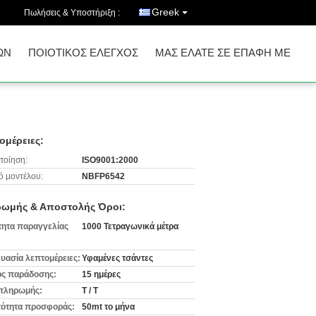
Greek
Πωλήσεις & Υποστήριξη :
ΩΝ
ΠΟΙΟΤΙΚΌΣ ΈΛΕΓΧΟΣ
ΜΑΣ ΕΛΆΤΕ ΣΕ ΕΠΑΦΉ ΜΕ
ομέρειες:
ποίηση:
ISO9001:2000
ό μοντέλου:
NBFP6542
ωμής & Αποστολής Όροι:
ητα παραγγελίας
1000 Τετραγωνικά μέτρα
υασία λεπτομέρειες:
Υφαμένες τσάντες
ς παράδοσης:
15 ημέρες
πληρωμής:
T / T
ότητα προσφοράς:
50mt το μήνα