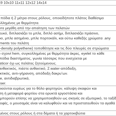
x9 10x10 11x11 12x12 14x14
8 πόδια ή 2 μέτρα στους ρόλους, οποιοδήποτε πλάτος διαθέσιμο
λλημένος με θερμότητα.
τε μεγέθη από την απαίτηση των πελατών
ευκό, διπλασιάζει το μπλε, διπλό ασήμι, διπλασιάζει πράσινο,
ο, μπλε ασημένιο, μπλε πορτοκάλι, και ούτω καθεξής χρώματα .any
rments του πελάτη
-density polyethene) τοποθέτησε και τις δύο πλευρές σε στρώματα
 σχοινί hem, συγκολλημένες με θερμότητα άκρες, eyelet το κάθε
πόδια διαστήματος, γωνία τέσσερις που ενισχύεται με
asticor όχι ως πελάτες ζητούμενους.
ανθεκτικός, πιέστε ανθεκτικό, 2.water-απόδειξη,
κτικός, αντι-γήρανση, απόδειξη δακρυ'ων.
ze, αντιδιαβρωτικά,
ser.
ιούνται ευρέως για το θόλο φορτηγών, κάλυψη σκαφών και
η ή μεταφορά φορτίου στα ορυκτά εργοστάσια και
, μπορούν επίσης να χρησιμοποιηθούν ως σκηνές σε εξωτερικό, το ταξίδι
ροφές, ο μουσαμάς είναι να καλυφθούν και να προστατευθούν τα αγαθά
ένος στους ρόλους ή στα δέματα ή τα χαρτοκιβώτια