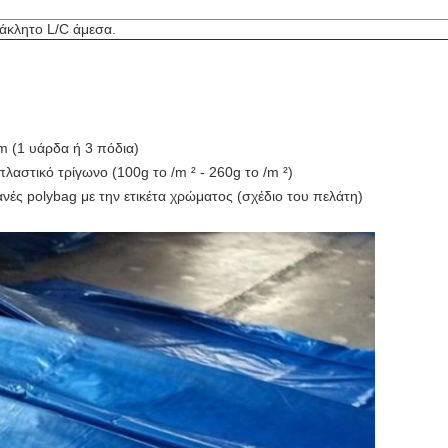
τάκλητο L/C άμεσα.
m (1 υάρδα ή 3 πόδια)
λαστικό τρίγωνο (100g το /m ² - 260g το /m ²)
ές polybag με την ετικέτα χρώματος (σχέδιο του πελάτη)