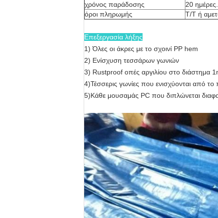
χρόνος παράδοσης
20 ημέρες.
όροι πληρωμής
T/T ή αμε
Επεξεργασία λήξης
1)
Όλες οι άκρες με το σχοινί PP hem
2)
Ενίσχυση τεσσάρων γωνιών
3)
Rustproof οπές αργιλίου στο διάστημα 1
4)Τέσσερις γωνίες που ενισχύονται από το π
5)Κάθε μουσαμάς PC που διπλώνεται διαφαν