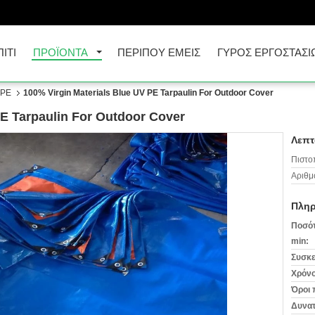
ΠΊΤΙ
ΠΡΟΪΌΝΤΑ
ΠΕΡΊΠΟΥ ΕΜΕΊΣ
ΓΎΡΟΣ ΕΡΓΟΣΤΑΣΊ
 PE
100% Virgin Materials Blue UV PE Tarpaulin For Outdoor Cover
PE Tarpaulin For Outdoor Cover
Λεπτ
Πιστο
Αριθμ
Πληρ
Ποσότ
min:
Συσκε
Χρόνο
Όροι 
Δυνατ