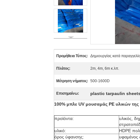
Προμήθεια Τύπος:
Δημιουργίας κατά παραγγελί
Πλάτος:
2m, 4m, 6m κ.λπ.
Μέτρηση νήματος:
500-1600D
plastic tarpaulin sheet
Επισημαίνω:
100% μπλε UV μουσαμάς PE υλικών της V
προϊόντα:
υλικός, δ
στρατοπέ
υλικό:
HDPE πολυ
όρος ύφανσης:
υφαμένος 