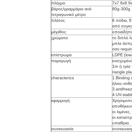
πλέγμα:
7x7 8x8 9
βάρος/γραμμάριο ανά
80g-300g
τετραγωνικό μέτρο
πλάτος:
6 πόδια, 
από συγκο
μέγεθος:
οποιαδήπο
χρώματα
το διπλό λ
μπλε άσπρ
σαν requi
επίστρωμα
LDPE (low
παραγωγή
ενισχυμένο
1m ή τρία 
riangle pl
characterics
1.Binding 
ήλιος-ανθε
3.antifree
4.UV-stabli
εφαρμογή:
Χρησιμοπο
αποθήκευσ
οι λιμένες
οι καταστ
υπαίθρια.
συσκευασία
συσκευασμ