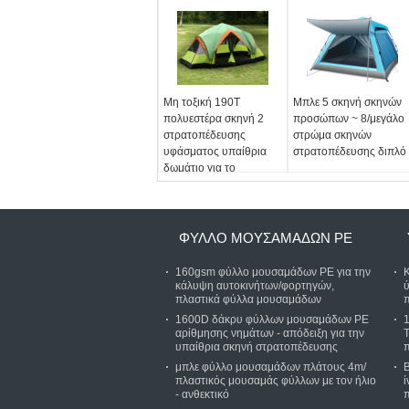
Μη τοξική 190T
Μπλε 5 σκηνή σκηνών
πολυεστέρα σκηνή 2
προσώπων ~ 8/μεγάλο
στρατοπέδευσης
στρώμα σκηνών
υφάσματος υπαίθρια
στρατοπέδευσης διπλό
δωμάτιο για το
πρόσωπο 8 To10
ΦΎΛΛΟ ΜΟΥΣΑΜΆΔΩΝ PE
160gsm φύλλο μουσαμάδων PE για την
κάλυψη αυτοκινήτων/φορτηγών,
πλαστικά φύλλα μουσαμάδων
π
1600D δάκρυ φύλλων μουσαμάδων PE
αρίθμησης νημάτων - απόδειξη για την
T
υπαίθρια σκηνή στρατοπέδευσης
μπλε φύλλο μουσαμάδων πλάτους 4m/
πλαστικός μουσαμάς φύλλων με τον ήλιο
- ανθεκτικό