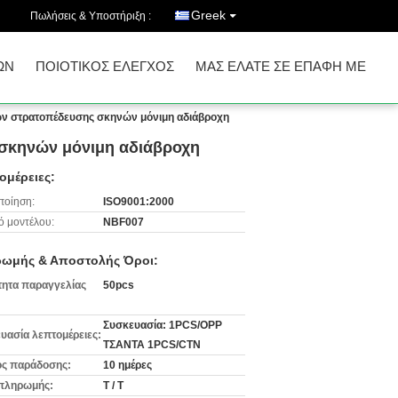
Greek
Πωλήσεις & Υποστήριξη :
ΩΝ
ΠΟΙΟΤΙΚΌΣ ΈΛΕΓΧΟΣ
ΜΑΣ ΕΛΆΤΕ ΣΕ ΕΠΑΦΉ ΜΕ
ν στρατοπέδευσης σκηνών μόνιμη αδιάβροχη
σκηνών μόνιμη αδιάβροχη
ομέρειες:
ποίηση:
ISO9001:2000
ό μοντέλου:
NBF007
ωμής & Αποστολής Όροι:
ητα παραγγελίας
50pcs
Συσκευασία: 1PCS/OPP
υασία λεπτομέρειες:
ΤΣΑΝΤΑ 1PCS/CTN
ς παράδοσης:
10 ημέρες
πληρωμής:
T / T