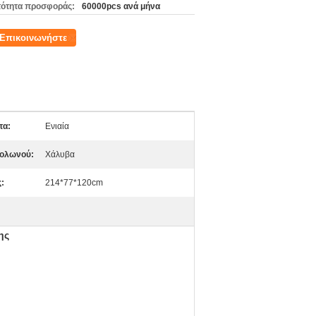
ότητα προσφοράς:
60000pcs ανά μήνα
Επικοινωνήστε
τα:
Ενιαία
Πολωνού:
Χάλυβα
:
214*77*120cm
ης