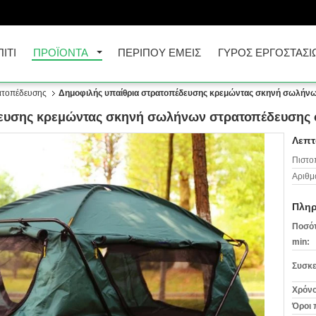
ΠΊΤΙ
ΠΡΟΪΌΝΤΑ
ΠΕΡΊΠΟΥ ΕΜΕΊΣ
ΓΎΡΟΣ ΕΡΓΟΣΤΑΣΊ
ατοπέδευσης
Δημοφιλής υπαίθρια στρατοπέδευσης κρεμώντας σκηνή σωλήνω
δευσης κρεμώντας σκηνή σωλήνων στρατοπέδευσης 
Λεπτ
Πιστο
Αριθμ
Πληρ
Ποσότ
min:
Συσκε
Χρόνο
Όροι 