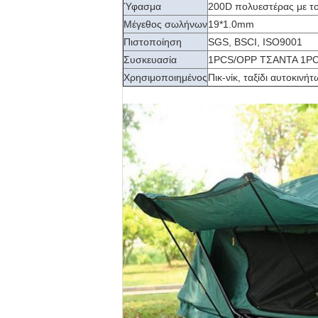
Ύφασμα
200D πολυεστέρας με τ
Μέγεθος σωλήνων
19*1.0mm
Πιστοποίηση
SGS, BSCI, ISO9001
Συσκευασία
1PCS/OPP ΤΣΑΝΤΑ 1P
Χρησιμοποιημένος
Πικ-νίκ, ταξίδι αυτοκινή