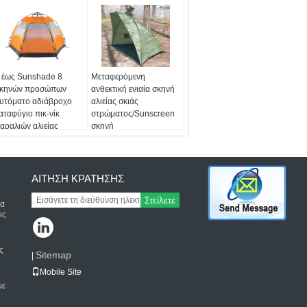
 έως Sunshade 8
Μεταφερόμενη
κηνών προσώπων
ανθεκτική ενιαία σκηνή
υτόματο αδιάβροχο
αλιείας σκιάς
αταφύγιο πικ-νίκ
στρώματος/Sunscreen
αραλιών αλιείας
σκηνή
ήπων σκηνών θερινής
τρατοπέδευσης
ΑΊΤΗΣΗ ΚΡΆΤΗΣΗΣ
Στείλετε
τα
ις
ς
Sitemap
|
Mobile Site
με