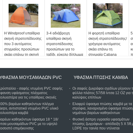
Η Windproof υπαίθρια
3-4 αδιάβροχη
Η φορητή υπαίθρια
5
σκηνή στρατοπέδευσης
υπαίθρια σκηνή
σκηνή στρατοπέδευσης/
σ
που 3 αυτόματος
στρατοπέδευσης
γρήγορα αυτόματος
α
στιγμιαίος προσώπων
προσώπων για το
σκάει επάνω τη
κ
σκάει επάνω τη σκηνή
ταξίδι, εύκολο δίπλωμα
στιγμιαία Cabana
π
σκηνή στρατοπέδευσης
κ
παραλιών
σ
ΎΦΑΣΜΑ ΜΟΥΣΑΜΆΔΩΝ PVC
ΎΦΑΣΜΑ ΠΤΏΣΗΣ ΚΑΜΒΆ
Κρύσταλλο - σαφής ντυμένη PVC σαφής
Οι σαφείς ζωγράφοι σχεδίων ρίχνουν 
ύφανση υφάσματος πλέγματος
φύλλα πλάτος 57/58 ίντσα 12 OZ για τ
ολυεστέρα για τις υπαίθριες σκηνές
καλύψεις επίπλων
100% βαρέων καθηκόντων πλέγμα
Ελαφρύ ύφασμα πτώσης καμβά με τα
arps, αντιστατικό ντυμένο PVC υλικό
στρόφια, λαναρισμένο ύφασμα πτώση
πολυεστέρα καμβά
νημάτων βαρέων καθηκόντων
Βαρέων καθηκόντων ύφασμα 18 * 18/
Φυσική άσπρη υγρασία υφασμάτων
ίντσα μουσαμάδων PVC με το υψηλό
πτώσης ζωγράφων - απόδειξη 5 X 5ft 
ποσοστό επιμήκυνσης
LDPE την ταινία που ντύνεται