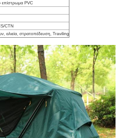
ο επίστρωμα PVC
CS/CTN
των, αλιεία, στρατοπέδευση, Traviling