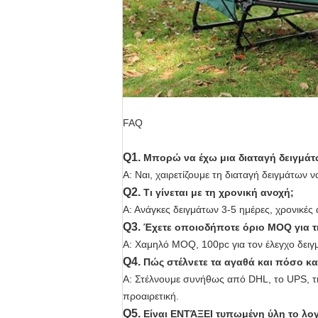
FAQ
Q1.
Μπορώ να έχω μια διαταγή δειγμάτ
Α: Ναι, χαιρετίζουμε τη διαταγή δειγμάτων ν
Q2.
Τι γίνεται με τη χρονική ανοχή;
Α: Ανάγκες δειγμάτων 3-5 ημέρες, χρονικέ
Q3.
Έχετε οποιοδήποτε όριο MOQ για τ
Α: Χαμηλό MOQ, 100pc για τον έλεγχο δειγμ
Q4.
Πώς στέλνετε τα αγαθά και πόσο κα
Α: Στέλνουμε συνήθως από DHL, το UPS, τη
προαιρετική.
Q5.
Είναι ΕΝΤΆΞΕΙ τυπωμένη ύλη το λο