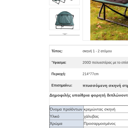
Τύπος:
σκηνή 1 - 2 ατόμου
Ύφασμα:
200D πολυεστέρας με το επ
Περιοχή:
214*77cm
πτυσσόμενη σκηνή στ
Επισημαίνω:
Δημοφιλής υπαίθρια φορητή διπλώνον
Όνομα προϊόντων
κρεμώντας σκηνή
Υλικό
χάλυβας
Χρώμα
Προσαρμοσμένος