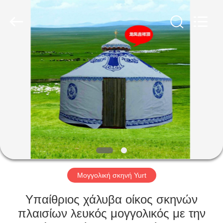
Silk
Road
Enterprise
Management
Services
Co.,LTD.
All
Rights
ΣΠΊΤΙ
Reserved.
ΠΡΟΪΌΝΤΑ
ΠΕΡΊΠΟΥ
ΕΜΕΊΣ
ΓΎΡΟΣ
ΕΡΓΟΣΤΑΣΊΩΝ
Μογγολική σκηνή Yurt
Υπαίθριος χάλυβα οίκος σκηνών
ΠΟΙΟΤΙΚΌΣ
πλαισίων λευκός μογγολικός με την