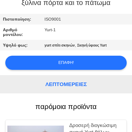
ΈΛΕΓΧΟΣ
ξύλινα πόρτα και το πάτωμα
ΜΑΣ
Πιστοποίηση:
ISO9001
ΕΛΆΤΕ
Αριθμό
Yurt-1
μοντέλου:
ΣΕ
Υψηλό φως:
,
yurt σπίτι σκηνών
Σκηνή ύφους Yurt
ΕΠΑΦΉ
ΜΕ
ΕΠΑΦΉ!
SITEMAP
ΛΕΠΤΟΜΈΡΕΙΕΣ
PRIVACY
POLICY
παρόμοια προϊόντα
Δροσερή διογκώσιμη