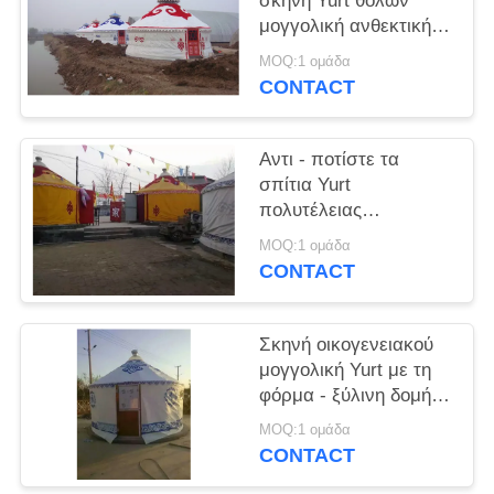
σκηνή Yurt θόλων
μογγολική ανθεκτική
με το ανεκτό βάρος
MOQ:1 ομάδα
200kg
CONTACT
Αντι - ποτίστε τα
σπίτια Yurt
πολυτέλειας
διαμέτρων 8m με την
MOQ:1 ομάδα
ικανότητα φόρτωσης
CONTACT
αέρα 80km/Χ
Σκηνή οικογενειακού
μογγολική Yurt με τη
φόρμα - ξύλινη δομή
πλαισίων
MOQ:1 ομάδα
αδιαβροχοποίησης
CONTACT