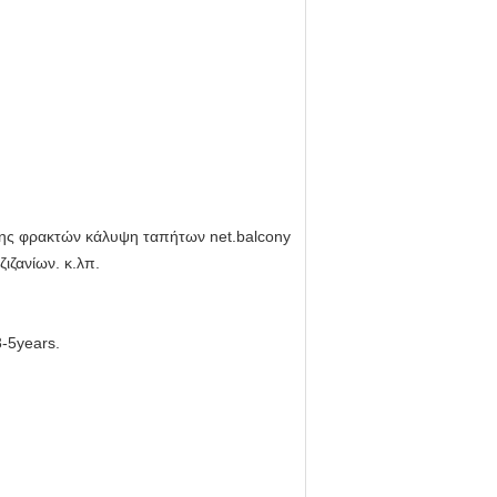
όνης φρακτών κάλυψη ταπήτων net.balcony
ιζανίων. κ.λπ.
-5years.