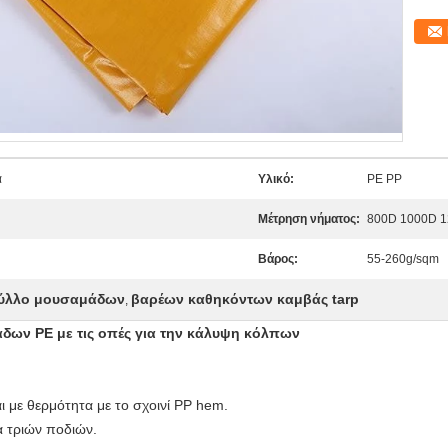
α
Υλικό:
PE PP
Μέτρηση νήματος:
800D 1000D 1
Βάρος:
55-260g/sqm
ύλλο μουσαμάδων
βαρέων καθηκόντων καμβάς tarp
,
δων PE με τις οπές για την κάλυψη κόλπων
ι με θερμότητα με το σχοινί PP hem.
α τριών ποδιών.