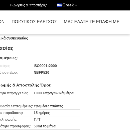
Greek
Πωλήσεις & Υποστήριξη :
ΩΝ
ΠΟΙΟΤΙΚΌΣ ΈΛΕΓΧΟΣ
ΜΑΣ ΕΛΆΤΕ ΣΕ ΕΠΑΦΉ ΜΕ
λικά συσκευασίας
ασίας
ομέρειες:
ποίηση:
ISO9001:2000
ό μοντέλου:
NBFP520
ωμής & Αποστολής Όροι:
ητα παραγγελίας
1000 Τετραγωνικά μέτρα
υασία λεπτομέρειες:
Υφαμένες τσάντες
ς παράδοσης:
15 ημέρες
πληρωμής:
T / T
ότητα προσφοράς:
50mt το μήνα