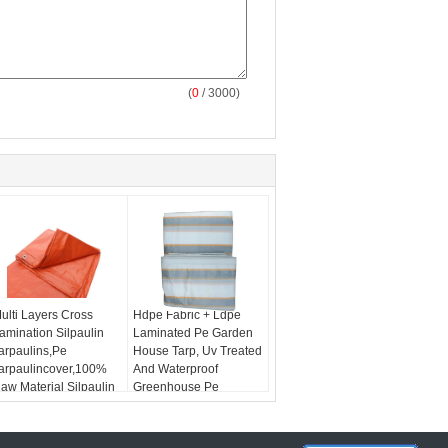
(
0
/ 3000)
ulti Layers Cross
Hdpe Fabric + Ldpe
amination Silpaulin
Laminated Pe Garden
arpaulins,Pe
House Tarp, Uv Treated
arpaulincover,100%
And Waterproof
aw Material Silpaulin
Greenhouse Pe
arpaulin
Tarpaulin