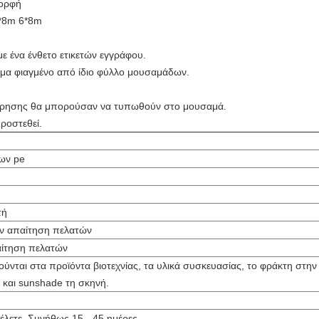
μορφή
5*8m 6*8m
ε ένα ένθετο ετικετών εγγράφου.
έμα φιαγμένο από ίδιο φύλλο μουσαμάδων.
είρησης θα μπορούσαν να τυπωθούν στο μουσαμά.
ροστεθεί.
ων pe
τή
ν απαίτηση πελατών
ίτηση πελατών
ύνται στα προϊόντα βιοτεχνίας, τα υλικά συσκευασίας, το φράκτη στην
, και sunshade τη σκηνή.
λετε. Συνήθως 15 - 45 ημέρες