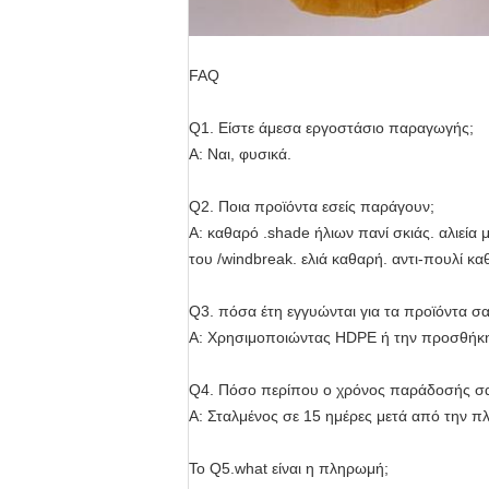
FAQ
Q1.
Είστε άμεσα εργοστάσιο παραγωγής;
Α: Ναι, φυσικά.
Q2.
Ποια προϊόντα εσείς παράγουν;
Α: καθαρό .shade ήλιων πανί σκιάς. αλιεί
του /windbreak. ελιά καθαρή. αντι-πουλί κα
Q3. πόσα έτη εγγυώνται για τα προϊόντα σα
Α: Χρησιμοποιώντας HDPE ή την προσθήκη P
Q4. Πόσο περίπου ο χρόνος παράδοσής σ
Α: Σταλμένος σε 15 ημέρες μετά από την 
Το Q5.what είναι η πληρωμή;