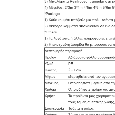
3)
Μπαλώματα Reinfroced, trangular στη 
4)
Μέγεθος: 2*3m 3*4m 4*5m 4*6m 5*6m 
*Package
1)
Κάθε κομμάτι υπόβαλε μια πολυ τσάντα μ
2)
Διάφορα κομμάτια συσκεύασαν σε ένα δ
*Others
1)
Τα λογότυπα ή άλλες πληροφορίες επιχ
2)
Η ενισχυμένη λουρίδα θα μπορούσε να π
Λεπτομερής περιγραφή
Προϊόν
Αδιάβροχο φύλλο μουσαμάδ
Υλικό
PE
2 -
Πλάτος
12m
Μήκος
εξαρτηθείτε από τον αγορασ
Μέγεθος
Οποιαδήποτε μεγέθη από τη
Χρώμα
Οποιοδήποτε χρώμα ως απα
Χρήση
Τα προϊόντα μας χρησιμοποιο
τους τομείς αθλητικής χλόης
Συσκευασία
Τσάντα ή ρόλος
Χρόνος
Σύμφωνα με την ποσότητα θέ