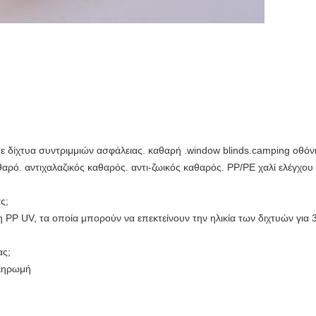
α με δίχτυα συντριμμιών ασφάλειας. καθαρή .window blinds.camping οθ
θαρό. αντιχαλαζικός καθαρός. αντι-ζωικός καθαρός. PP/PE χαλί ελέγχου ζ
ς;
P UV, τα οποία μπορούν να επεκτείνουν την ηλικία των διχτυών για 3
ας;
πληρωμή