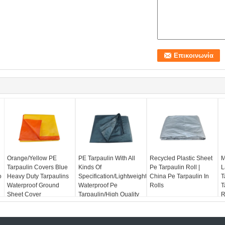
Orange/Yellow PE
PE Tarpaulin With All
Recycled Plastic Sheet
M
Tarpaulin Covers Blue
Kinds Of
Pe Tarpaulin Roll |
L
ο
Heavy Duty Tarpaulins
Specification/Lightweight
China Pe Tarpaulin In
T
Waterproof Ground
Waterproof Pe
Rolls
T
Sheet Cover
Tarpaulin/High Quality
R
Pe Tarpaulin
T