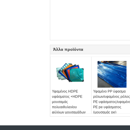
Άλλα προϊόντα
Υφαμένος HDPE
Υφαμένο PP ύφασμα
υφάσματος +HDPE
ρόλων/υφαμένος ρόλος
μουσαμάς
PE υφάσματος/υφαμέν
πολυαιθυλενίου
PE pe υφάσματος
φύλλων μουσαμάδων
(μουσαμάς pe)
PE ελασματοποίησης
αδιάβροχος