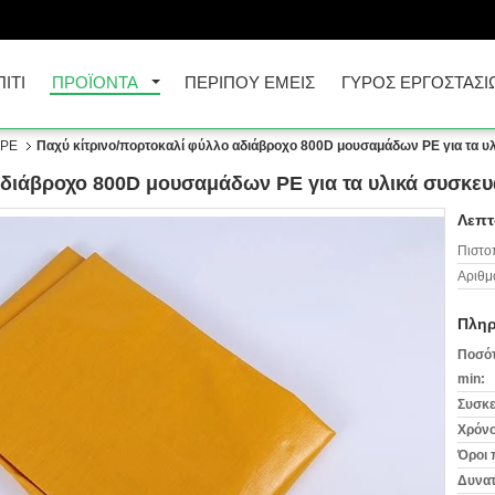
ΠΊΤΙ
ΠΡΟΪΌΝΤΑ
ΠΕΡΊΠΟΥ ΕΜΕΊΣ
ΓΎΡΟΣ ΕΡΓΟΣΤΑΣΊ
 PE
Παχύ κίτρινο/πορτοκαλί φύλλο αδιάβροχο 800D μουσαμάδων PE για τα υ
αδιάβροχο 800D μουσαμάδων PE για τα υλικά συσκευ
Λεπτ
Πιστο
Αριθμ
Πληρ
Ποσότ
min:
Συσκε
Χρόνο
Όροι 
Δυνατ