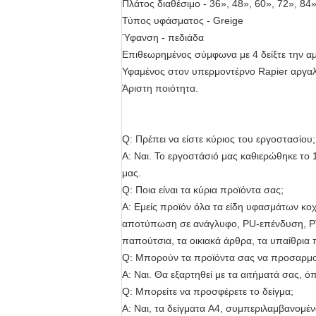
Πλάτος διαθέσιμο - 36», 48», 60», 72», 84
Τύπος υφάσματος - Greige
Ύφανση - πεδιάδα
Επιθεωρημένος σύμφωνα με 4 δείξτε την αμ
Υφαμένος στον υπερμοντέρνο Rapier αργαλ
Άριστη ποιότητα.
Q: Πρέπει να είστε κύριος του εργοστασίου;
Α: Ναι. Το εργοστάσιό μας καθιερώθηκε τ
μας.
Q: Ποια είναι τα κύρια προϊόντα σας;
Α: Εμείς προϊόν όλα τα είδη υφασμάτων κ
αποτύπωση σε ανάγλυφο, PU-επένδυση, PVC-
παπούτσια, τα οικιακά άρθρα, τα υπαίθρια πρ
Q: Μπορούν τα προϊόντα σας να προσαρμ
Α: Ναι. Θα εξαρτηθεί με τα αιτήματά σας, ό
Q: Μπορείτε να προσφέρετε το δείγμα;
Α: Ναι, τα δείγματα A4, συμπεριλαμβανομέν