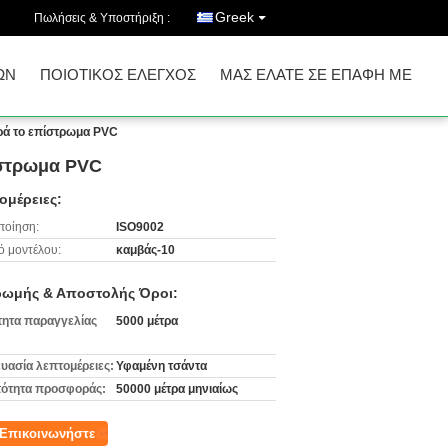
Greek
Πωλήσεις & Υποστήριξη :
ΩΝ
ΠΟΙΟΤΙΚΌΣ ΈΛΕΓΧΟΣ
ΜΑΣ ΕΛΆΤΕ ΣΕ ΕΠΑΦΉ ΜΕ
τρά το επίστρωμα PVC
ίστρωμα PVC
ομέρειες:
ποίηση:
ISO9002
ό μοντέλου:
καμβάς-10
ωμής & Αποστολής Όροι:
ητα παραγγελίας
5000 μέτρα
υασία λεπτομέρειες:
Υφαμένη τσάντα
ότητα προσφοράς:
50000 μέτρα μηνιαίως
Επικοινωνήστε