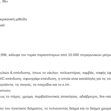
», 96»
ερικανική μέθοδο
ειό
ο 1996, κάλυψε τον τομέα περισσότερων από 10.000 τετραγωνικών μέτρ
οχυλιών & επένδυσης, όπως το νάυλον, πολυεστέρας, καμβάς, σαφής ύφ
επένδυση, σφουγγάρι-επένδυση, η οποία είναι κατάλληλη για τις τσά
οϊόντα, τις σκηνές, τα παιχνίδια και το κ.λπ.
οστούν;
πως το πάχος, χρώμα, περιβαλλοντικές απαιτήσεις, αδιάβροχος, fire-reta
ου του ποιοτικού δείγματος, το τυπώνοντας δείγμα και το δείγμα χρώμα