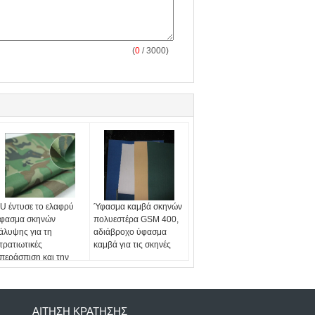
(
0
/ 3000)
U έντυσε το ελαφρύ
Ύφασμα καμβά σκηνών
φασμα σκηνών
πολυεστέρα GSM 400,
άλυψης για τη
αδιάβροχο ύφασμα
τρατιωτικές
καμβά για τις σκηνές
περάσπιση και την
εροπορία
ΑΊΤΗΣΗ ΚΡΆΤΗΣΗΣ