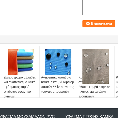
Ζωηρόχρωμο αβλαβές
Αντιστατικό υπαίθριο
Κρύο - ανθεκτικό
P
και αναπνεύσιμο υλικό
ύφασμα καμβά Ripstop
στρατιωτικό ύφασμα
ύ
υφάσματος καμβά
παπιών 56 ίντσα για τις
260cm καμβά σκηνών
κ
εγχώριων υφαντικό
τσάντες αποσκευών
πλάτος για τα υλικά
σ
σκηνών
ενδυμάτων
υ
α
ΎΦΑΣΜΑ ΜΟΥΣΑΜΆΔΩΝ PVC
ΎΦΑΣΜΑ ΠΤΏΣΗΣ ΚΑΜΒΆ