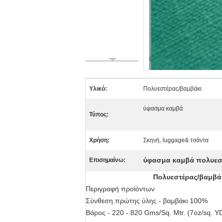
Υλικό:
Πολυεστέρας/βαμβάκι
ύφασμα καμβά
Τύπος:
Χρήση:
Σκηνή, luggage& τσάντα
ύφασμα καμβά πολυεσ
Επισημαίνω:
Πολυεστέρας/βαμβάκ
Περιγραφή προϊόντων
Σύνθεση πρώτης ύλης - βαμβάκι 100%
Βάρος - 220 - 820 Gms/Sq. Mtr. (7oz/sq. YD