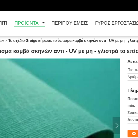
ΠΊΤΙ
ΠΡΟΪΌΝΤΑ
ΠΕΡΊΠΟΥ ΕΜΕΊΣ
ΓΎΡΟΣ ΕΡΓΟΣΤΑΣΊ
ών
Το σχέδιο Greige κήρωσε το ύφασμα καμβά σκηνών αντι - UV με μη - γλισ
ασμα καμβά σκηνών αντι - UV με μη - γλιστρά το επ
Λεπτ
Πιστο
Αριθμ
Πληρ
Ποσότ
min:
Συσκε
Δυνατ