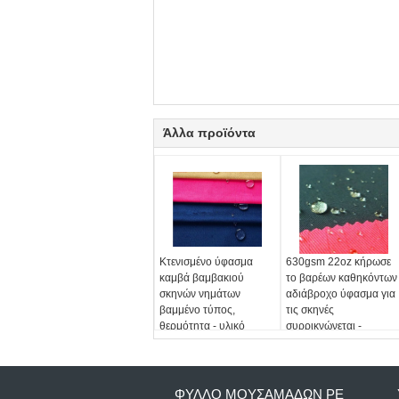
Άλλα προϊόντα
Κτενισμένο ύφασμα
630gsm 22oz κήρωσε
καμβά βαμβακιού
το βαρέων καθηκόντων
σκηνών νημάτων
αδιάβροχο ύφασμα για
βαμμένο τύπος,
τις σκηνές
θερμότητα - υλικό
συρρικνώνεται -
υφάσματος καναπέδων
ανθεκτικός
μόνωσης
ΦΎΛΛΟ ΜΟΥΣΑΜΆΔΩΝ PE