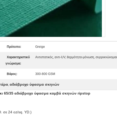
Πρότυπο:
Greige
Χαρακτηριστικό
Αντιστατικός, αντι-UV, θερμότητα-μόνωση, συρρικνώνομαι
γνώρισμα:
Βάρος:
300-800 GSM
τέρα
αδιάβροχο ύφασμα σκηνών
,
ι 65/35 αδιάβροχο ύφασμα καμβά σκηνών ripstop
. σε 24 oz/sq. YD.)