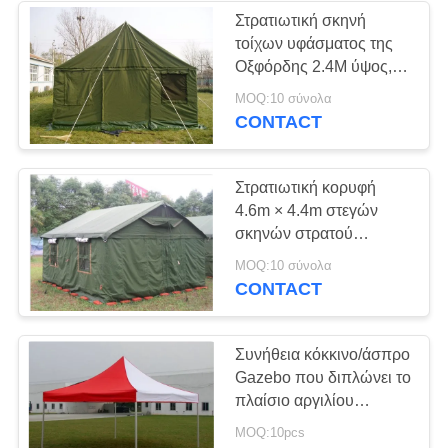
Στρατιωτική σκηνή
τοίχων υφάσματος της
22
Οξφόρδης 2.4M ύψος,
Μογγολική σκηνή
Rustproof στρατιωτική
MOQ:10 σύνολα
σκηνή ζητημάτων
CONTACT
Yurt
Στρατιωτική κορυφή
4.6m × 4.4m στεγών
σκηνών στρατού
καταφυγίων
12
MOQ:10 σύνολα
ανακούφισης για την
CONTACT
Στρατιωτική σκηνή
καταστροφή έκτακτης
ανάγκης
στρατού
Συνήθεια κόκκινο/άσπρο
Gazebo που διπλώνει το
πλαίσιο αργιλίου
σκηνών για τη
MOQ:10pcs
διαφήμιση έκθεσης