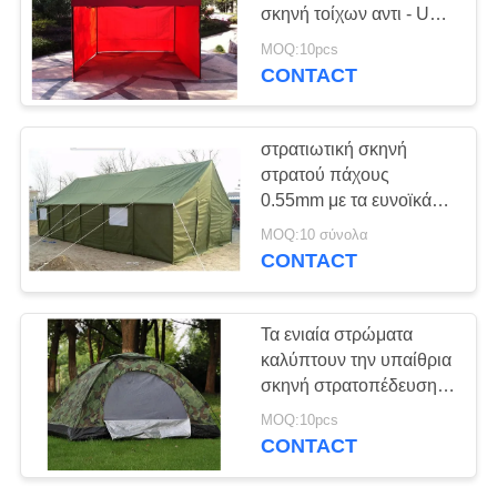
σκηνή τοίχων αντι - UV
με διπλό ενισχυμένο
MOQ:10pcs
στρώμα Πολωνό
CONTACT
38
Φύλλο
στρατιωτική σκηνή
μουσαμάδων PE
στρατού πάχους
0.55mm με τα ευνοϊκά
για το περιβάλλον υλικά
MOQ:10 σύνολα
CONTACT
30
Τα ενιαία στρώματα
Πετσέτες τσαγιού
καλύπτουν την υπαίθρια
σκηνή στρατοπέδευσης,
κουζινών
αδιάβροχη εύκολη
MOQ:10pcs
σκηνή επάνω
CONTACT
στρατοπέδευσης