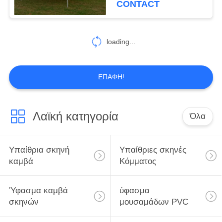
CONTACT
22
Gazebo που
loading...
διπλώνει τη σκηνή
ΕΠΑΦΉ!
Λαϊκή κατηγορία
Όλα
22
Υπαίθρια σκηνή
Υπαίθρια σκηνή
Υπαίθριες σκηνές
στρατοπέδευσης
καμβά
Κόμματος
Ύφασμα καμβά
ύφασμα
σκηνών
μουσαμάδων PVC