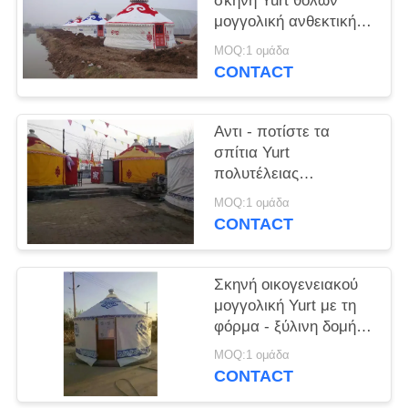
σκηνή Yurt θόλων
μογγολική ανθεκτική
με το ανεκτό βάρος
MOQ:1 ομάδα
200kg
CONTACT
Αντι - ποτίστε τα
σπίτια Yurt
πολυτέλειας
διαμέτρων 8m με την
MOQ:1 ομάδα
ικανότητα φόρτωσης
CONTACT
αέρα 80km/Χ
Σκηνή οικογενειακού
μογγολική Yurt με τη
φόρμα - ξύλινη δομή
πλαισίων
MOQ:1 ομάδα
αδιαβροχοποίησης
CONTACT