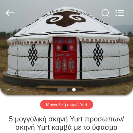
Silk
Road
Enterprise
Management
Services
Co.,LTD.
All
Rights
ΣΠΊΤΙ
Reserved.
ΠΡΟΪΌΝΤΑ
ΠΕΡΊΠΟΥ
ΕΜΕΊΣ
ΓΎΡΟΣ
ΕΡΓΟΣΤΑΣΊΩΝ
Μογγολική σκηνή Yurt
5 μογγολική σκηνή Yurt προσώπων/
ΠΟΙΟΤΙΚΌΣ
σκηνή Yurt καμβά με το ύφασμα