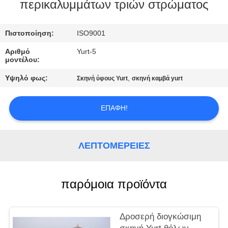
ΈΛΕΓΧΟΣ
περικαλυμμάτων τριών στρώματος
ΜΑΣ
Πιστοποίηση:
ISO9001
ΕΛΆΤΕ
Αριθμό
Yurt-5
μοντέλου:
ΣΕ
Υψηλό φως:
,
Σκηνή ύφους Yurt
σκηνή καμβά yurt
ΕΠΑΦΉ
ΜΕ
ΕΠΑΦΉ!
SITEMAP
ΛΕΠΤΟΜΈΡΕΙΕΣ
PRIVACY
POLICY
παρόμοια προϊόντα
Δροσερή διογκώσιμη