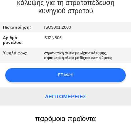
ΈΛΕΓΧΟΣ
κάλυψης για τη στρατοπέδευση
κυνηγιού στρατού
ΜΑΣ
Πιστοποίηση:
ISO9001:2000
ΕΛΆΤΕ
ΣΕ
Αριθμό
SJZNB06
μοντέλου:
ΕΠΑΦΉ
Υψηλό φως:
,
στρατιωτική αλιεία με δίχτυα κάλυψης
ΜΕ
στρατιωτική αλιεία με δίχτυα camo ύφους
ΕΠΑΦΉ!
SITEMAP
PRIVACY
ΛΕΠΤΟΜΈΡΕΙΕΣ
POLICY
παρόμοια προϊόντα