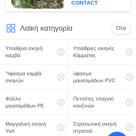
πιάνουν το
CONTACT
στρατιωτικό δίκτυο
κάλυψης
Λαϊκή κατηγορία
Όλα
Υπαίθρια σκηνή
Υπαίθριες σκηνές
καμβά
Κόμματος
Ύφασμα καμβά
ύφασμα
σκηνών
μουσαμάδων PVC
Φύλλο
Πετσέτες τσαγιού
μουσαμάδων PE
κουζινών
Μογγολική σκηνή
Στρατιωτική σκηνή
Yurt
στρατού