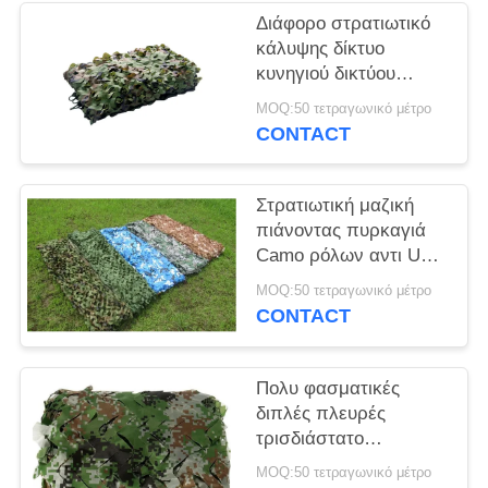
Διάφορο στρατιωτικό
κάλυψης δίκτυο
κυνηγιού δικτύου
δικτύου αόρατο με το
MOQ:50 τετραγωνικό μέτρο
υλικό πολυεστέρα
CONTACT
Στρατιωτική μαζική
πιάνοντας πυρκαγιά
Camo ρόλων αντι UV
στρατιωτική - υλικό
MOQ:50 τετραγωνικό μέτρο
πολυεστέρα
CONTACT
καθυστερούντω
Πολυ φασματικές
διπλές πλευρές
τρισδιάστατο
στρατιωτικό Camo που
MOQ:50 τετραγωνικό μέτρο